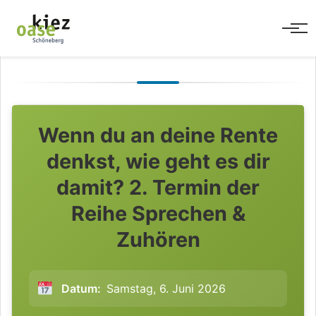
Men
Wenn du an deine Rente
denkst, wie geht es dir
damit? 2. Termin der
Reihe Sprechen &
Zuhören
Datum:
Samstag, 6. Juni 2026